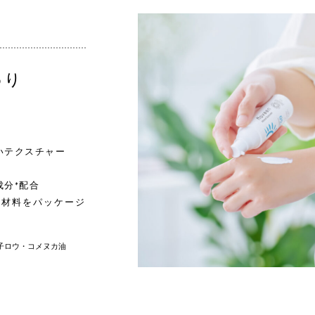
わり
いテクスチャー
分*配合
む材料をパッケージ
子ロウ・コメヌカ油