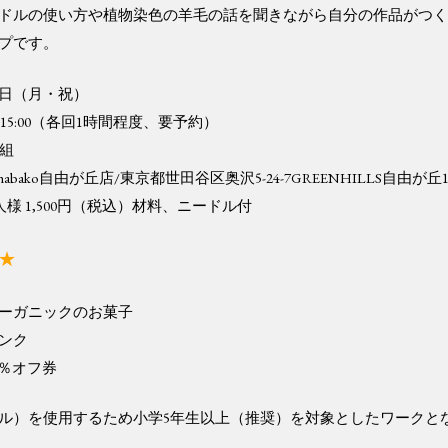
ドルの使い方や植物染色の羊毛の話を聞きながら自分の作品がつく
プです。
2日（月・祝）
:30／15:00（各回1時間程度、要予約）
3組
habako自由が丘店/東京都世田谷区奥沢5-24-7GREENHILLS自由が丘1
様 1,500円（税込）材料、ニードル付
★
ーガニックのお菓子
ンク
0％オフ券
ル）を使用するため小学5年生以上（推奨）を対象としたワークと