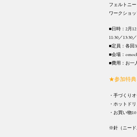
フェルトニー
ワークショッ
■日時：2月1
11:30／13
■定員：各回
■会場：omoc
■費用：お一人
★参加特典
・手づくりオ
・ホットドリ
・お買い物1
※針（ニード