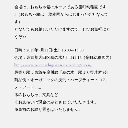
会場は、おもちゃ箱のルーツである嶺町幼稚園です
♪（お
もちゃ箱は、幼稚園からはじまった会社なんで
す）
どなたでもお越しいただけますので、ぜひお気軽にど
うぞ
♪♪
日時：2015年7月11日(土）13:00～15:0
0
会場：東京都大田区鵜の木2丁目41-16（嶺町幼稚園
内）
http://
www.minemachigakuen.com/
other/access/
最寄り駅：東急多摩川線「鵜の木」駅より徒歩約5分
商品例：オーガニックの洗剤・ハーブティー・コス
メ・フ
ード、
…
木のおもちゃ、文具など
※お支払いは現金のみとさせていただきます。
※事前のお取り置きはいたしません。