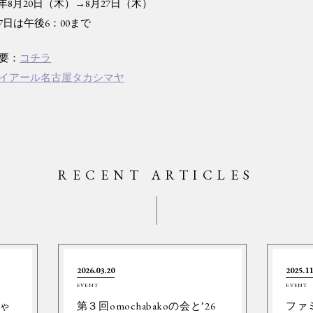
5年8月20日（木）→8月27日（木）
7日は午後6：00まで
要：
コチラ
イアール名古屋タカシマヤ
RECENT ARTICLES
2026.03.20
2025.11
EVENT
EVENT
ゃ
第３回omochabakoの会と’26
ファ