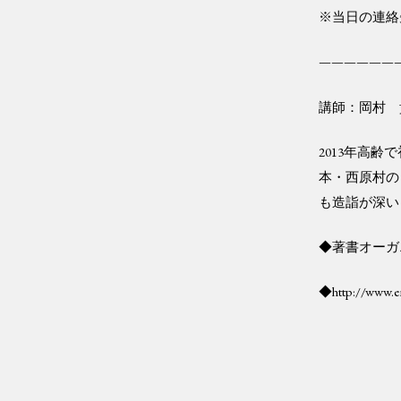
※当日の連絡先 
——————
講師：岡村 
2013年高
本・西原村の
も造詣が深い
◆著書オーガ
◆http://www.e