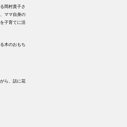
いる岡村貴子さ
で、ママ自身の
験を子育てに活
べる木のおもち
ながら、話に花