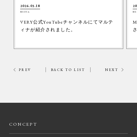
2026.03.18
20
MEDIA
ME
VERY公式YouTubeチャンネルにてマルテ
M
ィナが紹介されました。
PREV
BACK TO LIST
NEXT
CONCEPT