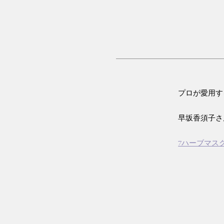
プロが愛用する
早坂香須子さ
7ハーブマス