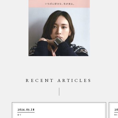
RECENT ARTICLES
2026.03.18
20
全て
ME