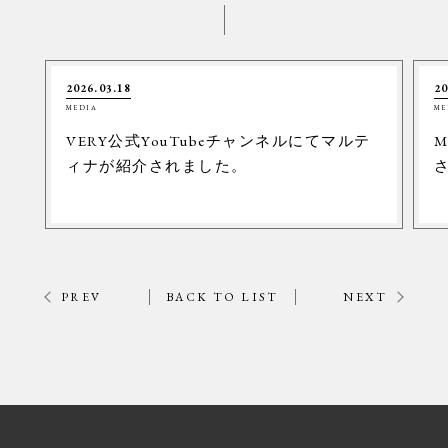
2026.03.18
20
MEDIA
ME
VERY公式YouTubeチャンネルにてマルテ
M
ィナが紹介されました。
PREV
BACK TO LIST
NEXT