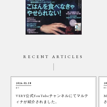
RECENT ARTICLES
2026.03.18
20
全て
ME
VERY公式YouTubeチャンネルにてマルテ
M
ィナが紹介されました。