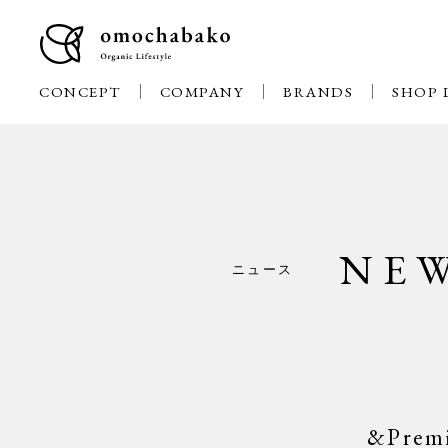
CONCEPT
COMPANY
BRANDS
SHOP 
NE
ニュース
&Pr