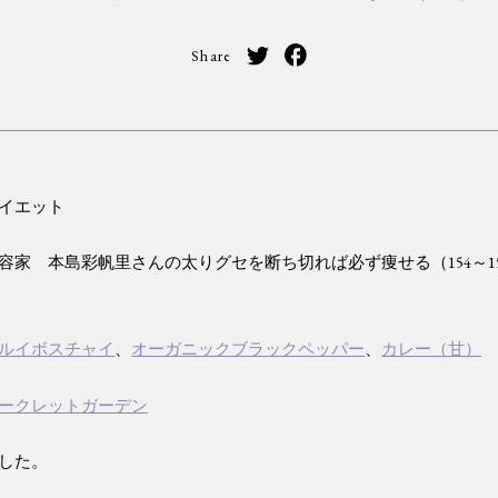
Share
イエット
容家 本島彩帆里さんの太りグセを断ち切れば必ず痩せる（154～1
ルイボスチャイ
、
オーガニックブラックペッパー
、
カレー（甘）
ークレットガーデン
した。