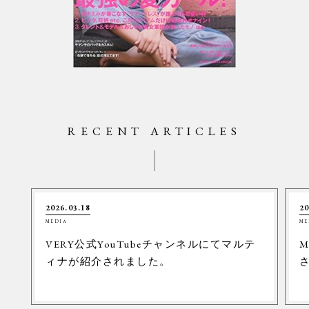
RECENT ARTICLES
2026.03.18
20
MEDIA
ME
VERY公式YouTubeチャンネルにてマルテ
M
ィナが紹介されました。