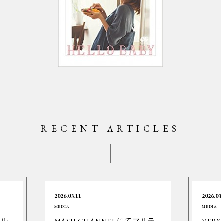
RECENT ARTICLES
2026.03.11
2026.03
MEDIA
MEDIA
ネル
MASH CHANNELにてマルテ
VER