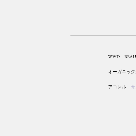
WWD BEAUTY 
オーガニック最
アコレル
サ