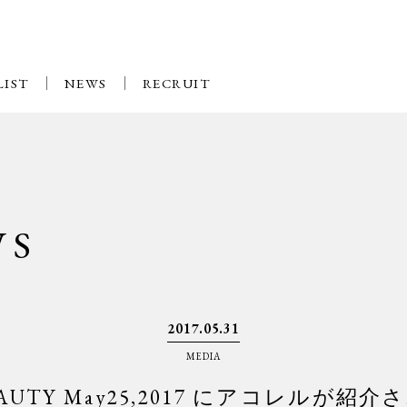
LIST
NEWS
RECRUIT
WS
2017.05.31
MEDIA
AUTY May25,2017 にアコレルが紹