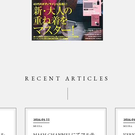
RECENT ARTICLES
2026.03.11
2026.03
MEDIA
MEDIA
ネル
MASH CHANNELにてマルテ
VER