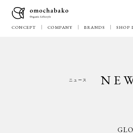
CONCEPT
COMPANY
BRANDS
SHOP 
NE
ニュース
GL