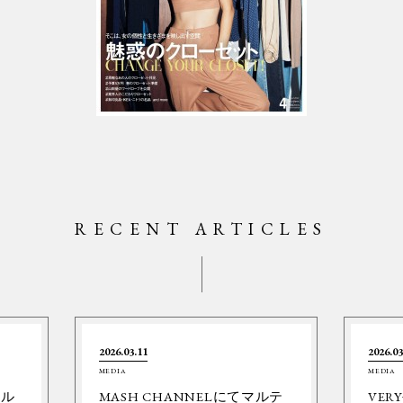
RECENT ARTICLES
2026.03.11
2026.03
MEDIA
MEDIA
ネル
MASH CHANNELにてマルテ
VER