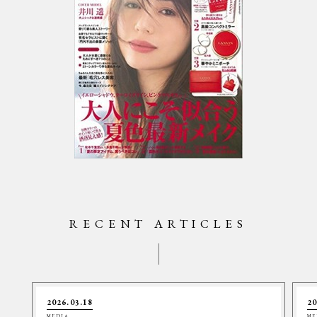
RECENT ARTICLES
2026.03.18
20
MEDIA
ME