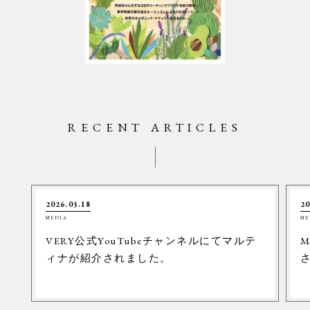
RECENT ARTICLES
2026.03.18
20
MEDIA
ME
VERY公式YouTubeチャンネルにてマルテ
M
ィナが紹介されました。