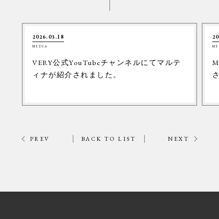
2026.03.18
20
MEDIA
ME
VERY公式YouTubeチャンネルにてマルテ
M
ィナが紹介されました。
PREV
BACK TO LIST
NEXT