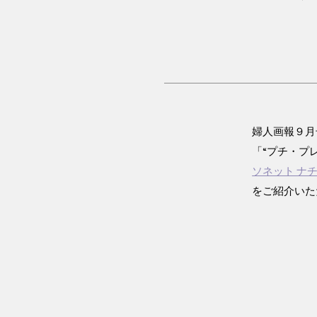
婦人画報９月
「“プチ・プレ
ソネット ナ
をご紹介いた