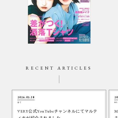
RECENT ARTICLES
2026.03.18
20
全て
ME
VERY公式YouTubeチャンネルにてマルテ
M
ィナが紹介されました。