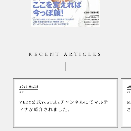
RECENT ARTICLES
2026.03.18
20
全て
ME
VERY公式YouTubeチャンネルにてマルテ
M
ィナが紹介されました。