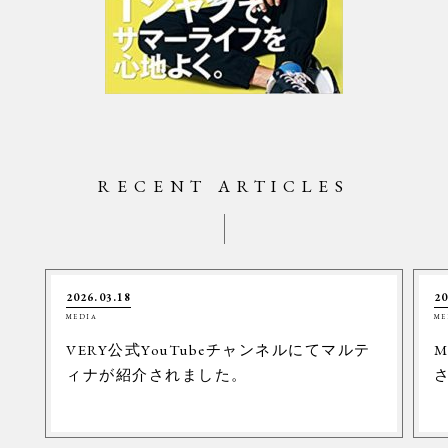
RECENT ARTICLES
2026.03.18
20
MEDIA
ME
VERY公式YouTubeチャンネルにてマルテ
M
ィナが紹介されました。