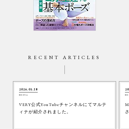
RECENT ARTICLES
2026.03.18
20
MEDIA
ME
VERY公式YouTubeチャンネルにてマルテ
M
ィナが紹介されました。