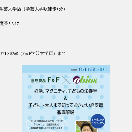
学芸大学店（学芸大学駅徒歩
1
分）
鷹番
3-3-17
-3710-3960
（
F
＆
F
学芸大学店）まで