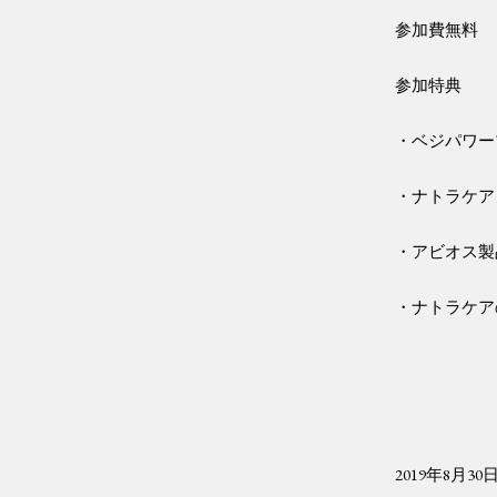
参加費無料
参加特典
・ベジパワー
・ナトラケア
・アビオス製
・ナトラケア
2019
年
8
月
30