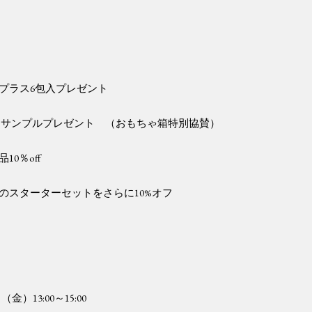
プラス
6
包入プレゼント
 サンプルプレゼント （おもちゃ箱特別協賛）
品
10
％
off
のスターターセットをさらに
10%
オフ
日（金）
13:00
～
15:00