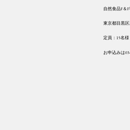
自然食品
F
＆
F
東京都目黒区
定員：
15
名様
お申込みは
03