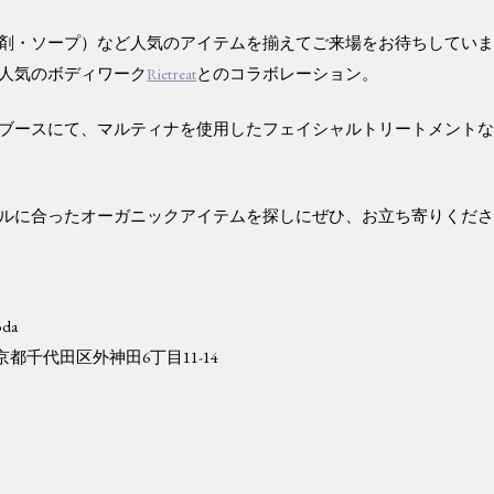
剤・ソープ）など人気のアイテムを揃えてご来場をお待ちしてい
人気のボディワーク
Rietreat
とのコラボレーション。
treatブースにて、マルティナを使用したフェイシャルトリートメント
ルに合ったオーガニックアイテムを探しにぜひ、お立ち寄りくだ
oda
1 東京都千代田区外神田6丁目11-14