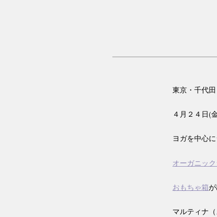
東京・千代田「33
４月２４日(金
ヨガを中心に
オーガニック
おもちゃ箱
が
マルティナ（