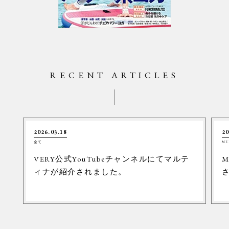
RECENT ARTICLES
2026.03.18
20
全て
ME
VERY公式YouTubeチャンネルにてマルテ
M
ィナが紹介されました。