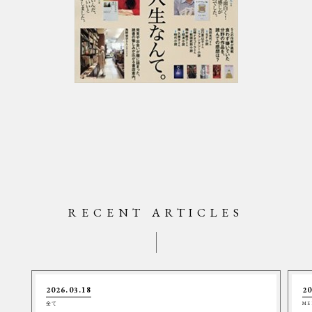
RECENT ARTICLES
2026.03.18
20
全て
ME