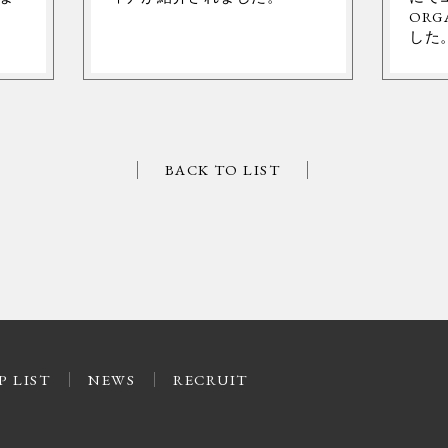
ORG
した
BACK TO LIST
P LIST
NEWS
RECRUIT