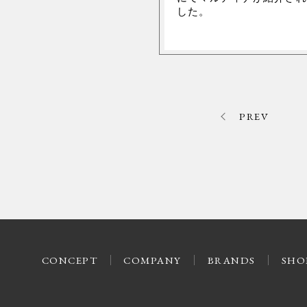
した。
PREV
CONCEPT
COMPANY
BRANDS
SHO