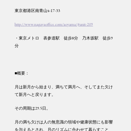
東京都港区南青山4-17-33
http://www.nagayaoffice.com/aoyama/#unit-209
・東京メトロ 表参道駅 徒歩8分 乃木坂駅 徒歩9
分
■概要：
月は新月から始まり、満ちて満月へ、そしてまた欠け
て新月へと戻ります。
その周期は29.5日。
月の満ち欠けは人の無意識の領域や健康状態にも影響
を与えるとされ、月のリズムに合わせて暮らすこと