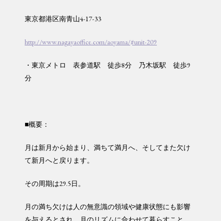
東京都港区南青山4-17-33
http://www.nagayaoffice.com/aoyama/#unit-209
・東京メトロ 表参道駅 徒歩8分 乃木坂駅 徒歩9
分
■概要：
月は新月から始まり、満ちて満月へ、そしてまた欠け
て新月へと戻ります。
その周期は29.5日。
月の満ち欠けは人の無意識の領域や健康状態にも影響
を与えるとされ、月のリズムに合わせて暮らすこと