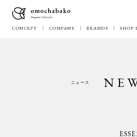
CONCEPT
COMPANY
BRANDS
SHOP 
NE
ニュース
ES